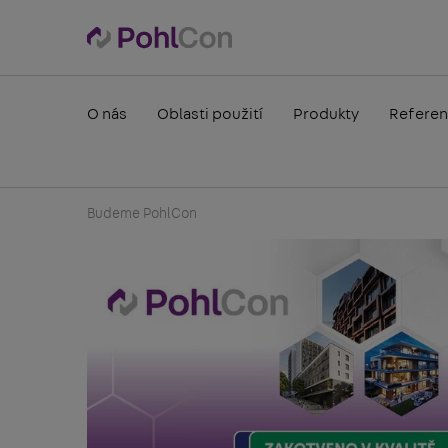
O nás
Oblasti použití
Produkty
Referen
Budeme PohlCon