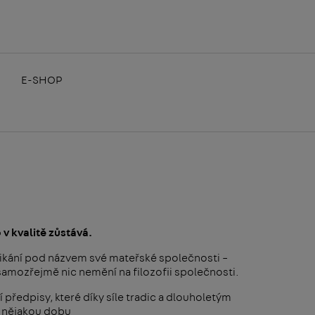
E-SHOP
v kvalitě zůstává.
kání pod názvem své mateřské společnosti –
 samozřejmě nic nemění na filozofii společnosti.
předpisy, které díky síle tradic a dlouholetým
ž nějakou dobu