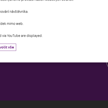
s.r.o.
ování návštěvníka.
bídek mimo web.
K
i
via YouTube are displayed.
u v Praze
olit vše
0