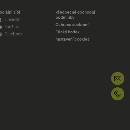
ociální sítě
Všeobecné obchodní
podmínky
LinkedIn
Ochrana soukromí
YouTube
Etický kodex
Facebook
nastavení cookies
in
+4