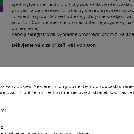
spoluvytváříme. Technologicky pokročilá výrobní základ
pro vás najdeme řešení pro každý stavební problém spad
To všechno jsou klíčové hodnoty, jichž jsme si odjakživa ce
jako PohlCon. Zejména je pro nás důležité, abyste vy, naš
co nejméně,
nebo ji zaregistrovali výhradně prostřednictvím zkvalitně
Děkujeme Vám za přízeň. Váš PohlCon
Zpět
užívají cookies. Některé z nich jsou nezbytnou součástí stránek
ngovat. Prohlížením těchto internetových stránek souhlasíte
omí
no
 bezchybnému provozu našich webových stránek.