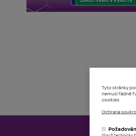
Tyto stránky po
nemusí řádně fu
cookies.
Ochrana soukr
Požadová
Slouží technicky