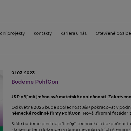
ční projekty
Kontakty
Kariéra u nás
Otevřené pozice
01.03.2023
Budeme PohlCon
J&P přijímá jméno své mateřské společnosti. Zakotveno 
Od května 2023 bude společnost J&P pokračovat v podni
německé rodinné firmy PohlCon
. Nová „firemní fasáda“
Stále budeme plnit nejpřísnější technické a bezpečnostní 
zkušenostem dokonce i v rámci mezinárodních grémií ji