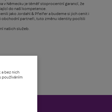
na v Německu je téměř stoprocentní garancí, že
ající do naší kompetence.
nili jako Jordahl & Pfeifer a budeme si jich cenit i
i obchodní partneři, tuto změnu identity pocítili
ní našich služeb.
 a bez nich
 s používáním