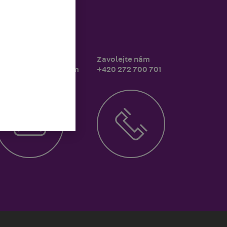
ontaktujte nás
Zavolejte nám
nfo-cz@pohlcon.com
+420 272 700 701