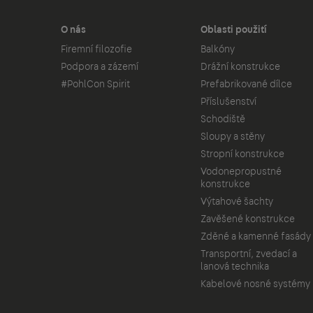
O nás
Oblasti použití
Firemní filozofie
Balkóny
Podpora a zázemí
Drážní konstrukce
#PohlCon Spirit
Prefabrikované dílce
Příslušenství
Schodiště
Sloupy a stěny
Stropní konstrukce
Vodonepropustné
konstrukce
Výtahové šachty
Zavěšené konstrukce
Zděné a kamenné fasády
Transportní, zvedací a
lanová technika
Kabelové nosné systémy