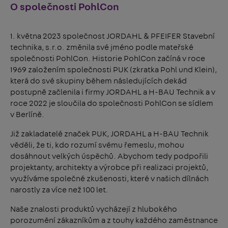
O společnosti PohlCon
1. května 2023 společnost JORDAHL & PFEIFER Stavební
technika, s.r.o. změnila své jméno podle mateřské
společnosti PohlCon. Historie PohlCon začíná v roce
1969 založením společnosti PUK (zkratka Pohl und Klein),
která do své skupiny během následujících dekád
postupně začlenila i firmy JORDAHL a H-BAU Technik a v
roce 2022 je sloučila do společnosti PohlCon se sídlem
v Berlíně.
Již zakladatelé značek PUK, JORDAHL a H-BAU Technik
věděli, že ti, kdo rozumí svému řemeslu, mohou
dosáhnout velkých úspěchů. Abychom tedy podpořili
projektanty, architekty a výrobce při realizaci projektů,
využíváme společné zkušenosti, které v našich dílnách
narostly za více než 100 let.
Naše znalosti produktů vycházejí z hlubokého
porozumění zákazníkům a z touhy každého zaměstnance