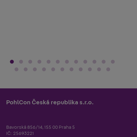
N
Ať
pr
PohlCon Česká republika s.r.o.
Bavorská 856/14, 155 00 Praha 5
IČ: 25693221