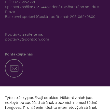
DIČ: CZ25693221
Spisová značka: C 61744 vedená u Městského soudu v
Praze
Bankovní spojení (Česká spořitelna): 2031062/0800
Poptávky zasílejte na:
poptavky@pohlcon.com
Kontaktujte nás
Zavolejte nám
Tyto stránky používají cookies. Některé z nich jsou
nezbytnou součástí stránek a bez nich nemusí řádně
fungovat. Prohlížením těchto internetových stránek