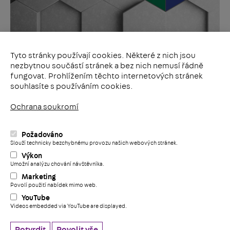
Tyto stránky používají cookies. Některé z nich jsou
nezbytnou součástí stránek a bez nich nemusí řádně
Celý sortiment
fungovat. Prohlížením těchto internetových stránek
souhlasíte s používáním cookies.
Ochrana soukromí
Sociální sítě
LinkedIn
Požadováno
i
Slouží technicky bezchybnému provozu našich webových stránek.
YouTube
Výkon
Facebook
Umožní analýzu chování návštěvníka.
+
Marketing
Povolí použití nabídek mimo web.
Všeobecné obchodní podmínky
YouTube
Ochrana soukromí
Videos embedded via YouTube are displayed.
Etický kodex
nastavení cookies
Potvrdit
Povolit vše