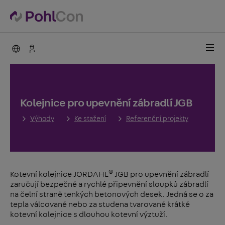
PohlCon international
Kontakty
Kolejnice pro upevnění zábradlí JGB
Výhody
Ke stažení
Referenční projekty
®
Kotevní kolejnice JORDAHL
JGB pro upevnění zábradlí
zaručují bezpečné a rychlé připevnění sloupků zábradlí
na čelní straně tenkých betonových desek. Jedná se o za
tepla válcované nebo za studena tvarované krátké
kotevní kolejnice s dlouhou kotevní výztuží.