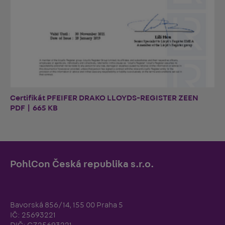
Certifikát PFEIFER DRAKO LLOYDS-REGISTER ZEEN
PDF | 665 KB
PohlCon Česká republika s.r.o.
Bavorská 856/14, 155 00 Praha 5
IČ: 25693221