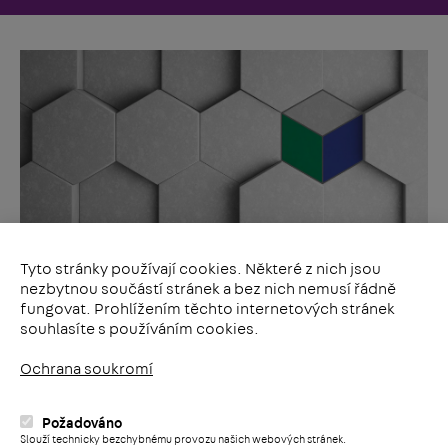
Tyto stránky používají cookies. Některé z nich jsou
nezbytnou součástí stránek a bez nich nemusí řádně
Celý sortiment
fungovat. Prohlížením těchto internetových stránek
souhlasíte s používáním cookies.
Ochrana soukromí
Sociální sítě
LinkedIn
Požadováno
i
Slouží technicky bezchybnému provozu našich webových stránek.
YouTube