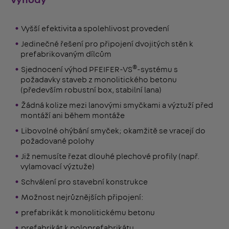
Výhody
Vyšší efektivita a spolehlivost provedení
Jedinečné řešení pro připojení dvojitých stěn k
prefabrikovaným dílcům
®
Sjednocení výhod PFEIFER-VS
-systému s
požadavky staveb z monolitického betonu
(především robustní box, stabilní lana)
Žádná kolize mezi lanovými smyčkami a výztuží před
montáží ani během montáže
Libovolné ohýbání smyček; okamžitě se vracejí do
požadované polohy
Již nemusíte řezat dlouhé plechové profily (např.
vylamovací výztuže)
Schválení pro stavební konstrukce
Možnost nejrůznějších připojení:
prefabrikát k monolitickému betonu
prefabrikát k poloprefabrikátu