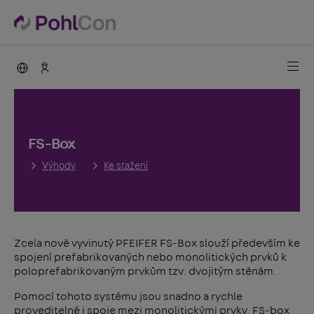
PohlCon international
Kontakty
FS-Box
Výhody
Ke stažení
Zcela nově vyvinutý PFEIFER FS-Box slouží především ke
spojení prefabrikovaných nebo monolitických prvků k
poloprefabrikovaným prvkům tzv. dvojitým stěnám.
Pomocí tohoto systému jsou snadno a rychle
proveditelné i spoje mezi monolitickými prvky. FS-box