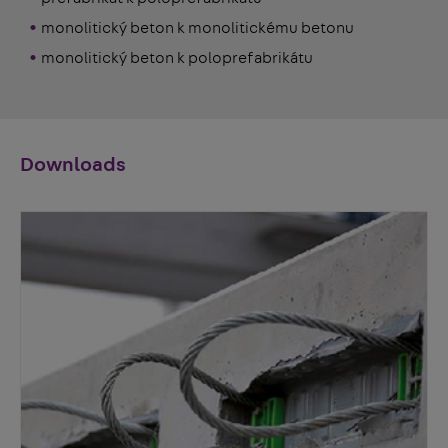
monolitický beton k monolitickému betonu
monolitický beton k poloprefabrikátu
Downloads