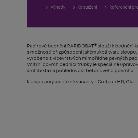
Výhody
Ke stažení
Referenční pro
®
Papírové bednění RAPIDOBAT
slouží k bednění k
s možností přizpůsobení jakémukoli tvaru sloupu.
vyrobeno z vícevrstvých mimořádně pevných papí
Vnitřní povrch bednící trubky je speciálně uprav
architekta na pohledovost betonového povrchu.
K dispozici jsou různé varianty - Cretcon HD, Glatt 