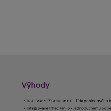
Výhody
®
RAPIDOBAT
Cretcon HD: třída pohledového 
Integrované trhací lanko k jednoduchému odb