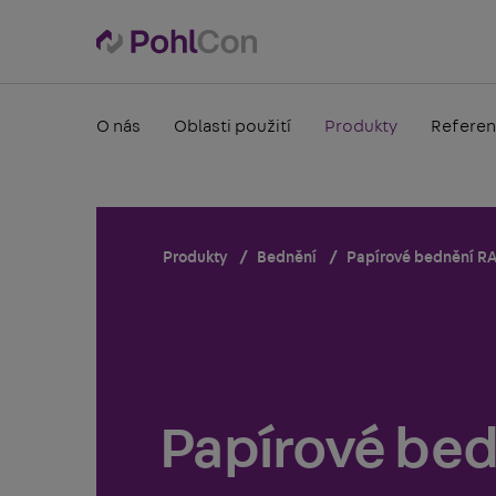
O nás
Oblasti použití
Produkty
Referen
Produkty
Bednění
Papírové bednění R
Papírové be