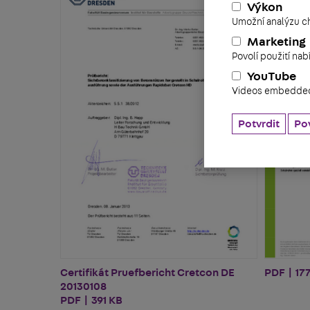
Výkon
Umožní analýzu ch
Marketing
Povolí použití na
YouTube
Videos embedded 
Potvrdit
Pov
Certifikát Pruefbericht Cretcon DE
PDF | 17
20130108
PDF | 391 KB