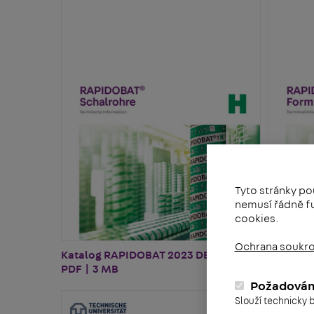
Tyto stránky po
nemusí řádně fu
cookies.
Ochrana soukr
Katalog RAPIDOBAT 2023 DE
Katalog
PDF | 3 MB
PDF | 2 
Požadová
Slouží technicky