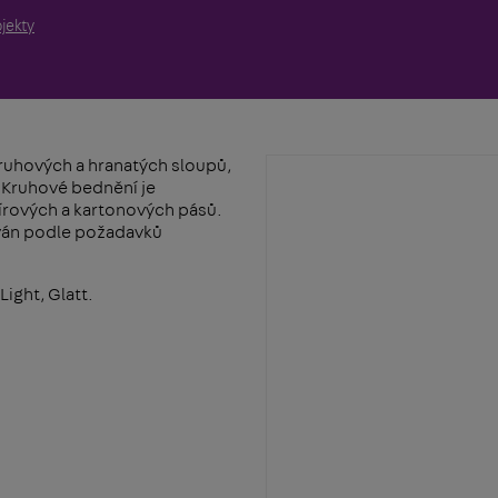
jekty
ruhových a hranatých sloupů,
 Kruhové bednění je
rových a kartonových pásů.
ován podle požadavků
Light, Glatt.