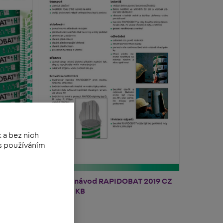
 a bez nich
 s používáním
Montážní návod RAPIDOBAT 2019 CZ
PDF | 366 KB