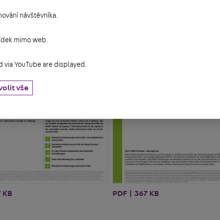
ování návštěvníka.
bídek mimo web.
via YouTube are displayed.
olit vše
7 KB
PDF | 367 KB