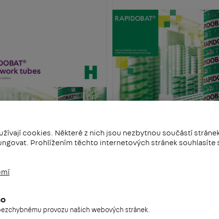
užívají cookies. Některé z nich jsou nezbytnou součástí stránek
ngovat. Prohlížením těchto internetových stránek souhlasíte
omí
 RAPIDOBAT 2023 EN
Katalog RAPIDOBAT 2019 CZ
MB
PDF | 2 MB
no
 bezchybnému provozu našich webových stránek.