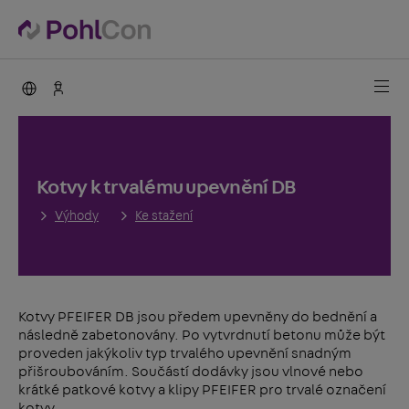
PohlCon international
Kontakty
Kotvy k trvalému upevnění DB
Výhody
Ke stažení
Kotvy PFEIFER DB jsou předem upevněny do bednění a
následně zabetonovány. Po vytvrdnutí betonu může být
proveden jakýkoliv typ trvalého upevnění snadným
přišroubováním. Součástí dodávky jsou vlnové nebo
krátké patkové kotvy a klipy PFEIFER pro trvalé označení
kotvy.