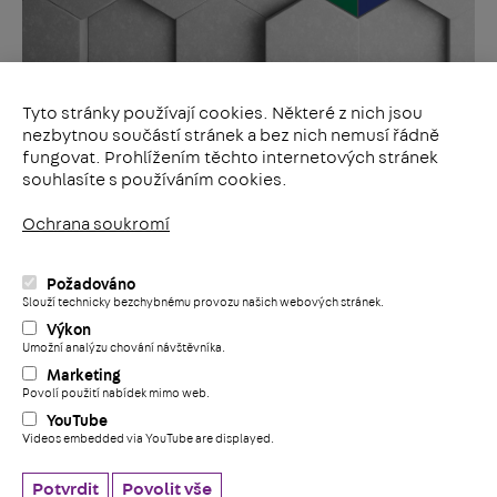
Tyto stránky používají cookies. Některé z nich jsou
nezbytnou součástí stránek a bez nich nemusí řádně
Celý sortiment
fungovat. Prohlížením těchto internetových stránek
souhlasíte s používáním cookies.
Ochrana soukromí
Sociální sítě
LinkedIn
Požadováno
i
YouTube
Slouží technicky bezchybnému provozu našich webových stránek.
Výkon
Facebook
Umožní analýzu chování návštěvníka.
+
Marketing
Povolí použití nabídek mimo web.
Všeobecné obchodní podmínky
YouTube
Ochrana soukromí
Videos embedded via YouTube are displayed.
Etický kodex
nastavení cookies
Potvrdit
Povolit vše