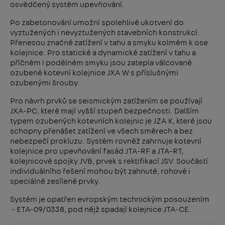
osvědčený systém upevňování.
Po zabetonování umožní spolehlivé ukotvení do
vyztužených i nevyztužených stavebních konstrukcí.
Přenesou značné zatížení v tahu a smyku kolmém k ose
kolejnice. Pro statické a dynamické zatížení v tahu a
příčném i podélném smyku jsou zatepla válcované
ozubené kotevní kolejnice JXA W s příslušnými
ozubenými šrouby.
Pro návrh prvků se seismickým zatížením se používají
JXA-PC, které mají vyšší stupeň bezpečnosti. Dalším
typem ozubených kotevních kolejnic je JZA K, které jsou
schopny přenášet zatížení ve všech směrech a bez
nebezpečí prokluzu. Systém rovněž zahrnuje kotevní
kolejnice pro upevňování fasád JTA-RF a JTA-RT,
kolejnicové spojky JVB, prvek s rektifikací JSV. Součástí
individuálního řešení mohou být zahnuté, rohové i
speciálně zesílené prvky.
Systém je opatřen evropským technickým posouzením
- ETA-09/0338, pod nějž spadají kolejnice JTA-CE.