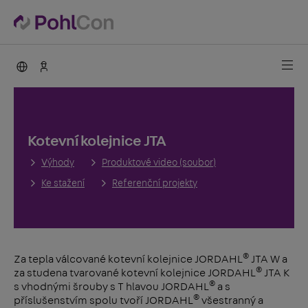
PohlCon international
Kontakty
Kotevní kolejnice JTA
Výhody
Produktové video (soubor)
Ke stažení
Referenční projekty
®
Za tepla válcované kotevní kolejnice JORDAHL
JTA W a
®
za studena tvarované kotevní kolejnice JORDAHL
JTA K
®
s vhodnými šrouby s T hlavou JORDAHL
a s
®
příslušenstvím spolu tvoří JORDAHL
všestranný a