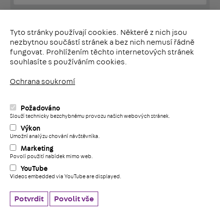
Certifikát Z-21.4-1690 JORDAHL JXA 04-2018
PDF | 7 MB
Tyto stránky používají cookies. Některé z nich jsou
nezbytnou součástí stránek a bez nich nemusí řádně
fungovat. Prohlížením těchto internetových stránek
souhlasíte s používáním cookies.
Ochrana soukromí
Požadováno
i
Slouží technicky bezchybnému provozu našich webových stránek.
Výkon
Umožní analýzu chování návštěvníka.
+
Marketing
Povolí použití nabídek mimo web.
YouTube
Videos embedded via YouTube are displayed.
Potvrdit
Povolit vše